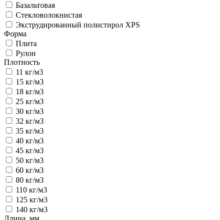
Базальтовая
Стекловолокнистая
Экструдированный полистирол XPS
Форма
Плита
Рулон
Плотность
11 кг/м3
15 кг/м3
18 кг/м3
25 кг/м3
30 кг/м3
32 кг/м3
35 кг/м3
40 кг/м3
45 кг/м3
50 кг/м3
60 кг/м3
80 кг/м3
110 кг/м3
125 кг/м3
140 кг/м3
Длина, мм