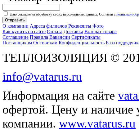
Даю согласие на обработку своих персональных данных. Согласен с
политикой об
Отправить
О компании
Адреса филиалов
Реквизиты
Фото
Как купить на сайте
Оплата
Доставка
Возврат товара
Соглашение
Правила
Вакансии
Сертификаты
Поставщикам
Оптовикам
Конфиденциальность
База подрядчик
ТЕПЛОИЗОЛЯЦИЯ © 2010 
info@vatarus.ru
Информация на сайте
vata
офертой. Цену и наличие 
компании.
www.vatarus.ru