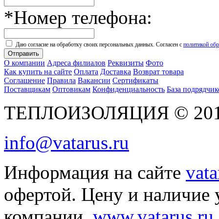
*
Номер телефона:
Даю согласие на обработку своих персональных данных. Согласен с
политикой об
Отправить
О компании
Адреса филиалов
Реквизиты
Фото
Как купить на сайте
Оплата
Доставка
Возврат товара
Соглашение
Правила
Вакансии
Сертификаты
Поставщикам
Оптовикам
Конфиденциальность
База подрядчик
ТЕПЛОИЗОЛЯЦИЯ © 2010 
info@vatarus.ru
Информация на сайте
vata
офертой. Цену и наличие 
компании.
www.vatarus.ru